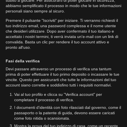
subito a giocare. Per assicurarti di poter giocare in sicurezza,
abbiamo semplificato il processo in modo che le tue informazioni
personali siano sempre al sicuro.
Premere il pulsante "Iscriviti" per iniziare. Ti verranno richiesti il
tuo indirizzo email, una password complessa e il nome utente
che desideri utilizzare. Dopo aver confermato il tuo italiano e
accettato i nostri termini, ti verrà inviata un'e-mail con un link di
convalida. Basta un clic per rendere il tuo account attivo e
pronto all'uso.
Fasi della verifica
Devi passare attraverso un processo di verifica una tantum
prima di poter effettuare il tuo primo deposito o incassare le tue
vincite. Questo per assicurarti che tutte le informazioni del tuo
account siano corrette e soddisfino tutti i requisiti normativi.
Vai al tuo profilo e clicca su "Verifica account" per
completare il processo di verifica.
I documenti d'identità con foto rilasciati dal governo, come il
passaporto o la patente di guida, devono essere caricati
come foto nitida o scansionata.
Mostra la prova del tuo indirizzo di casa, come un recente