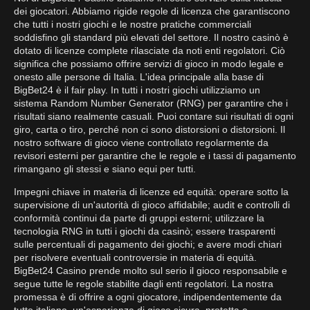
dei giocatori. Abbiamo rigide regole di licenza che garantiscono
che tutti i nostri giochi e le nostre pratiche commerciali
soddisfino gli standard più elevati del settore. Il nostro casinò è
dotato di licenze complete rilasciate da noti enti regolatori. Ciò
significa che possiamo offrire servizi di gioco in modo legale e
onesto alle persone di Italia. L'idea principale alla base di
BigBet24 è il fair play. In tutti i nostri giochi utilizziamo un
sistema Random Number Generator (RNG) per garantire che i
risultati siano realmente casuali. Puoi contare sui risultati di ogni
giro, carta o tiro, perché non ci sono distorsioni o distorsioni. Il
nostro software di gioco viene controllato regolarmente da
revisori esterni per garantire che le regole e i tassi di pagamento
rimangano gli stessi e siano equi per tutti.
Impegni chiave in materia di licenze ed equità: operare sotto la
supervisione di un'autorità di gioco affidabile; audit e controlli di
conformità continui da parte di gruppi esterni; utilizzare la
tecnologia RNG in tutti i giochi da casinò; essere trasparenti
sulle percentuali di pagamento dei giochi; e avere modi chiari
per risolvere eventuali controversie in materia di equità.
BigBet24 Casino prende molto sul serio il gioco responsabile e
segue tutte le regole stabilite dagli enti regolatori. La nostra
promessa è di offrire a ogni giocatore, indipendentemente da