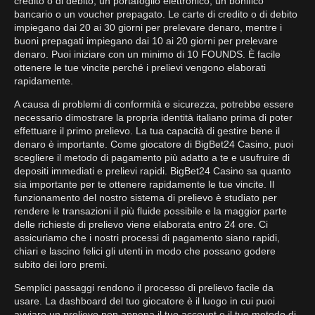
credito o di debito, un portafoglio elettronico, un bonifico
bancario o un voucher prepagato. Le carte di credito o di debito
impiegano dai 20 ai 30 giorni per prelevare denaro, mentre i
buoni prepagati impiegano dai 10 ai 20 giorni per prelevare
denaro. Puoi iniziare con un minimo di 10 FOUNDS. È facile
ottenere le tue vincite perché i prelievi vengono elaborati
rapidamente.
A causa di problemi di conformità e sicurezza, potrebbe essere
necessario dimostrare la propria identità italiano prima di poter
effettuare il primo prelievo. La tua capacità di gestire bene il
denaro è importante. Come giocatore di BigBet24 Casino, puoi
scegliere il metodo di pagamento più adatto a te e usufruire di
depositi immediati e prelievi rapidi. BigBet24 Casino sa quanto
sia importante per te ottenere rapidamente le tue vincite. Il
funzionamento del nostro sistema di prelievo è studiato per
rendere le transazioni il più fluide possibile e la maggior parte
delle richieste di prelievo viene elaborata entro 24 ore. Ci
assicuriamo che i nostri processi di pagamento siano rapidi,
chiari e lascino felici gli utenti in modo che possano godere
subito dei loro premi.
Semplici passaggi rendono il processo di prelievo facile da
usare. La dashboard del tuo giocatore è il luogo in cui puoi
avviare un prelievo non appena il tuo account e il tuo metodo di