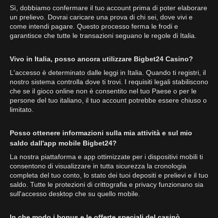
Sì, dobbiamo confermare il tuo account prima di poter elaborare
un prelievo. Dovrai caricare una prova di chi sei, dove vivi e
come intendi pagare. Questo processo ferma le frodi e
garantisce che tutte le transazioni seguano le regole di Italia.
Vivo in Italia, posso ancora utilizzare Bigbet24 Casino?
L'accesso è determinato dalle leggi in Italia. Quando ti registri, il
nostro sistema controlla dove ti trovi. I requisiti legali stabiliscono
che se il gioco online non è consentito nel tuo Paese o per le
persone del tuo italiano, il tuo account potrebbe essere chiuso o
limitato.
Posso ottenere informazioni sulla mia attività e sul mio
saldo dall'app mobile Bigbet24?
La nostra piattaforma e app ottimizzate per i dispositivi mobili ti
consentono di visualizzare in tutta sicurezza la cronologia
completa del tuo conto, lo stato dei tuoi depositi e prelievi e il tuo
saldo. Tutte le protezioni di crittografia e privacy funzionano sia
sull'accesso desktop che su quello mobile.
In che modo i bonus e le offerte speciali del casinò