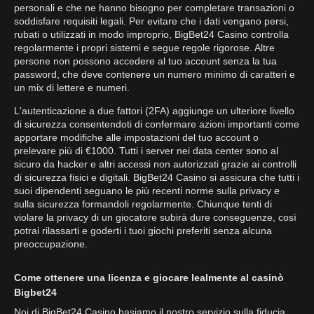
personali e che ne hanno bisogno per completare transazioni o
soddisfare requisiti legali. Per evitare che i dati vengano persi,
rubati o utilizzati in modo improprio, BigBet24 Casino controlla
regolarmente i propri sistemi e segue regole rigorose. Altre
persone non possono accedere al tuo account senza la tua
password, che deve contenere un numero minimo di caratteri e
un mix di lettere e numeri.
L'autenticazione a due fattori (2FA) aggiunge un ulteriore livello
di sicurezza consentendoti di confermare azioni importanti come
apportare modifiche alle impostazioni del tuo account o
prelevare più di €1000. Tutti i server nei data center sono al
sicuro da hacker e altri accessi non autorizzati grazie ai controlli
di sicurezza fisici e digitali. BigBet24 Casino si assicura che tutti i
suoi dipendenti seguano le più recenti norme sulla privacy e
sulla sicurezza formandoli regolarmente. Chiunque tenti di
violare la privacy di un giocatore subirà dure conseguenze, così
potrai rilassarti e goderti i tuoi giochi preferiti senza alcuna
preoccupazione.
Come ottenere una licenza e giocare lealmente al casinò
Bigbet24
Noi di BigBet24 Casino basiamo il nostro servizio sulla fiducia