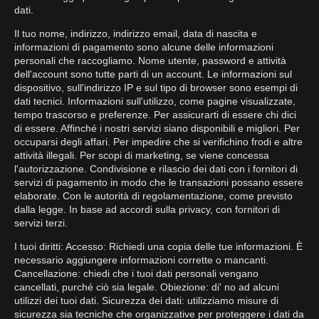
dati.
Il tuo nome, indirizzo, indirizzo email, data di nascita e
informazioni di pagamento sono alcune delle informazioni
personali che raccogliamo. Nome utente, password e attività
dell'account sono tutte parti di un account. Le informazioni sul
dispositivo, sull'indirizzo IP e sul tipo di browser sono esempi di
dati tecnici. Informazioni sull'utilizzo, come pagine visualizzate,
tempo trascorso e preferenze. Per assicurarti di essere chi dici
di essere. Affinché i nostri servizi siano disponibili e migliori. Per
occuparsi degli affari. Per impedire che si verifichino frodi e altre
attività illegali. Per scopi di marketing, se viene concessa
l'autorizzazione. Condivisione e rilascio dei dati con i fornitori di
servizi di pagamento in modo che le transazioni possano essere
elaborate. Con le autorità di regolamentazione, come previsto
dalla legge. In base ad accordi sulla privacy, con fornitori di
servizi terzi.
I tuoi diritti: Accesso: Richiedi una copia delle tue informazioni. È
necessario aggiungere informazioni corrette o mancanti.
Cancellazione: chiedi che i tuoi dati personali vengano
cancellati, purché ciò sia legale. Obiezione: di' no ad alcuni
utilizzi dei tuoi dati. Sicurezza dei dati: utilizziamo misure di
sicurezza sia tecniche che organizzative per proteggere i dati da