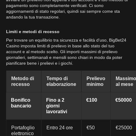
pagamento sono completamente verificati. Ci sono
aggiornamenti di stato regolari, quindi sai sempre come sta
andando la tua transazione.
Limiti e metodi di recesso
Per trovare un equilibrio tra sicurezza e facilità d'uso, BigBet24
Casino imposta limiti di prelievo in base allo stato del tuo
account e al metodo scelto. Gli importi massimi di prelievo
giornalieri, settimanali e mensili sono chiari in modo da poter
pianificare bene i prelievi e i giochi.
Metodo di
Tempo di
Prelievo
Massim
recesso
elaborazione
minimo
al mese
Bonifico
Fino a 2
€100
€50000
bancario
giorni
lavorativi
Portafoglio
Entro 24 ore
€50
€25000
elettronico