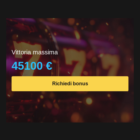
Vittoria massima
45100 €
Richiedi bonus