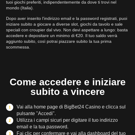
tuoi giochi preferiti, indipendentemente da dove ti trovi nel
mondo (Italia).
Dopo aver inserito l'indirizzo email e la password registrati, puoi
iniziare subito a giocare a diverse slot, giochi da tavolo e sale
speciali con croupier dal vivo. Non devi aspettare a lungo: basta
accedere e depositare un minimo di €20. Il tuo saldo verrà
aggiunto subito, così potrai piazzare subito la tua prima
scommessa.
Come accedere e iniziare
subito a vincere
Vai alla home page di BigBet24 Casino e clicca sul
pulsante "Accedi".
Utilizza i campi sicuri per digitare il tuo indirizzo
email e la tua password.
Fai clic per confermare e vai alla dashboard del tuo