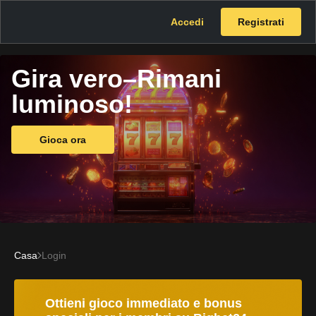
Accedi
Registrati
Gira vero–Rimani
luminoso!
Gioca ora
Casa
Login
Ottieni gioco immediato e bonus