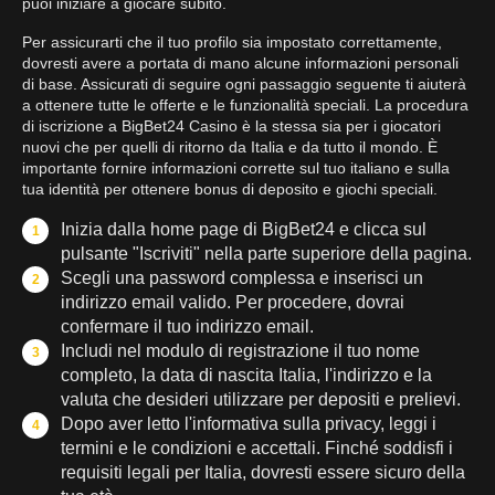
puoi iniziare a giocare subito.
Per assicurarti che il tuo profilo sia impostato correttamente,
dovresti avere a portata di mano alcune informazioni personali
di base. Assicurati di seguire ogni passaggio seguente ti aiuterà
a ottenere tutte le offerte e le funzionalità speciali. La procedura
di iscrizione a BigBet24 Casino è la stessa sia per i giocatori
nuovi che per quelli di ritorno da Italia e da tutto il mondo. È
importante fornire informazioni corrette sul tuo italiano e sulla
tua identità per ottenere bonus di deposito e giochi speciali.
Inizia dalla home page di BigBet24 e clicca sul
pulsante "Iscriviti" nella parte superiore della pagina.
Scegli una password complessa e inserisci un
indirizzo email valido. Per procedere, dovrai
confermare il tuo indirizzo email.
Includi nel modulo di registrazione il tuo nome
completo, la data di nascita Italia, l'indirizzo e la
valuta che desideri utilizzare per depositi e prelievi.
Dopo aver letto l'informativa sulla privacy, leggi i
termini e le condizioni e accettali. Finché soddisfi i
requisiti legali per Italia, dovresti essere sicuro della