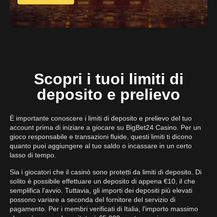
Scopri i tuoi limiti di
deposito e prelievo
È importante conoscere i limiti di deposito e prelievo del tuo
account prima di iniziare a giocare su BigBet24 Casino. Per un
gioco responsabile e transazioni fluide, questi limiti ti dicono
quanto puoi aggiungere al tuo saldo o incassare in un certo
lasso di tempo.
Sia i giocatori che il casinò sono protetti da limiti di deposito. Di
solito è possibile effettuare un deposito di appena €10, il che
semplifica l'avvio. Tuttavia, gli importi dei depositi più elevati
possono variare a seconda del fornitore del servizio di
pagamento. Per i membri verificati di Italia, l'importo massimo