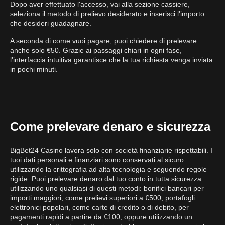
Dopo aver effettuato l'accesso, vai alla sezione cassiere,
seleziona il metodo di prelievo desiderato e inserisci l'importo
che desideri guadagnare.
A seconda di come vuoi pagare, puoi chiedere di prelevare
anche solo €50. Grazie ai passaggi chiari in ogni fase,
l'interfaccia intuitiva garantisce che la tua richiesta venga inviata
in pochi minuti.
Come prelevare denaro e sicurezza
BigBet24 Casino lavora solo con società finanziarie rispettabili. I
tuoi dati personali e finanziari sono conservati al sicuro
utilizzando la crittografia ad alta tecnologia e seguendo regole
rigide. Puoi prelevare denaro dal tuo conto in tutta sicurezza
utilizzando uno qualsiasi di questi metodi: bonifici bancari per
importi maggiori, come prelievi superiori a €500; portafogli
elettronici popolari, come carte di credito o di debito, per
pagamenti rapidi a partire da €100; oppure utilizzando un