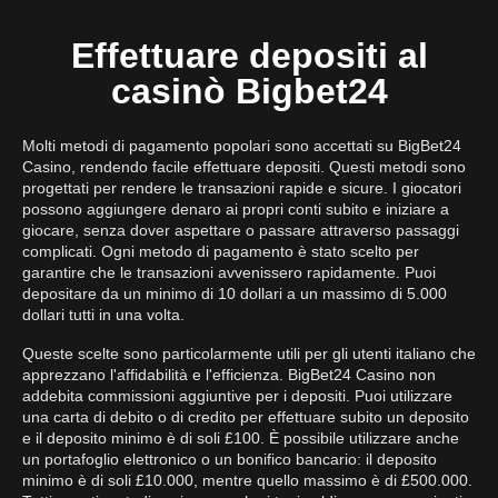
Effettuare depositi al
casinò Bigbet24
Molti metodi di pagamento popolari sono accettati su BigBet24
Casino, rendendo facile effettuare depositi. Questi metodi sono
progettati per rendere le transazioni rapide e sicure. I giocatori
possono aggiungere denaro ai propri conti subito e iniziare a
giocare, senza dover aspettare o passare attraverso passaggi
complicati. Ogni metodo di pagamento è stato scelto per
garantire che le transazioni avvenissero rapidamente. Puoi
depositare da un minimo di 10 dollari a un massimo di 5.000
dollari tutti in una volta.
Queste scelte sono particolarmente utili per gli utenti italiano che
apprezzano l'affidabilità e l'efficienza. BigBet24 Casino non
addebita commissioni aggiuntive per i depositi. Puoi utilizzare
una carta di debito o di credito per effettuare subito un deposito
e il deposito minimo è di soli £100. È possibile utilizzare anche
un portafoglio elettronico o un bonifico bancario: il deposito
minimo è di soli £10.000, mentre quello massimo è di £500.000.